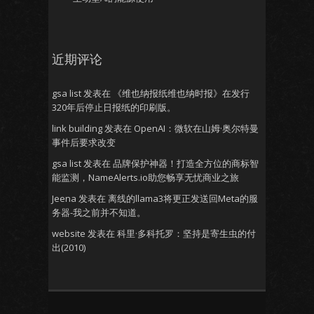
近期评论
gsa list
发表在
《维也纳报纸维也纳时报》在发行
320年后停止日报纸的印刷版。
link building
发表在
OpenAI：微软在山姆·奥尔特曼
事件后要求改变
gsa list
发表在
品牌保护神器！打造全方位的商标智
能监测，NameAlerts.io助您畅享无忧商业之旅
Jeena
发表在
离线的llama3将更正发送回Meta的服
务器-我之前并不知道。
website
发表在
科里·多科托罗：坚持是寄生虫的付
出(2010)