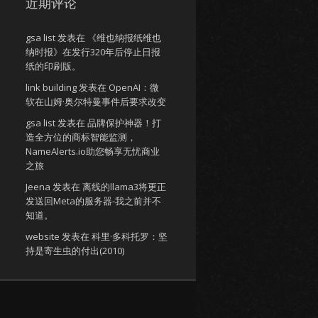
近期评论
gsa list
发表在
《维也纳报纸维也
纳时报》在发行320年后停止日报
纸的印刷版。
link building
发表在
OpenAI：微
软在山姆·奥尔特曼事件后要求改变
gsa list
发表在
品牌保护神器！打
造全方位的商标智能监测，
NameAlerts.io助您畅享无忧商业
之旅
Jeena
发表在
离线的llama3将更正
发送回Meta的服务器-我之前并不
知道。
website
发表在
科里·多科托罗：坚
持是寄生虫的付出(2010)